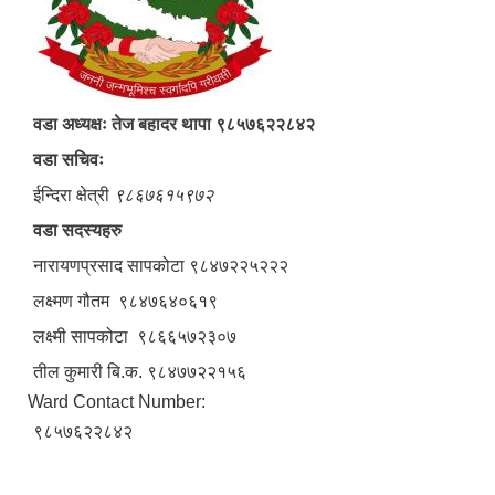
वडा अध्यक्षः तेज बहादर थापा ९८५७६२२८४२
वडा सचिवः
ईन्दिरा क्षेत्री
९८६७६१५९७२
वडा सदस्यहरु
नारायणप्रसाद सापकोटा ९८४७२२५२२२
लक्ष्मण गौतम ९८४७६४०६१९
लक्ष्मी सापकोटा ९८६६५७२३०७
तील कुमारी बि.क. ९८४७७२२१५६
Ward Contact Number:
९८५७६२२८४२