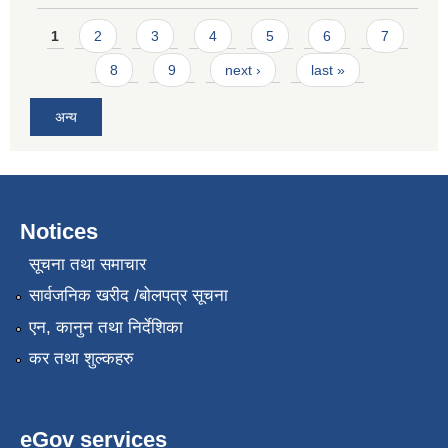
Pages
1
2
3
4
5
6
7
8
9
next ›
last »
अन्य
Notices
सूचना तथा समाचार
सार्वजनिक खरीद /बोलपत्र सूचना
एन, कानुन तथा निर्देशिका
कर तथा शुल्कहरु
eGov services