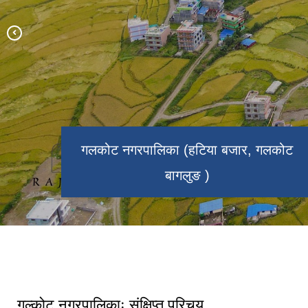
गलकोट नगरपालिका (हटिया बजार, गलकोट
बागलुङ )
गलकोटको धार्मिक र पर्यटकीय गन्तव्य घुम्टे
धुरी। (उचाई ३,१२० मि.)
गल्कोट नगरपालिकाः संक्षिप्त परिचय