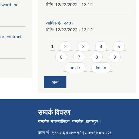
 award the
मिति:
12/22/2022 - 13:12
3
आर्थिक ऐन २०७९
मिति:
12/22/2022 - 13:12
for contract
Pages
1
2
3
4
5
6
7
8
9
next ›
last »
अन्य
सम्पर्क विवरण
गल्कोट नगरपालिका, गल्कोट, बागलुङ ।
फोन नं. ९८५७६४०७५१/ ९८५७६४०७५२/