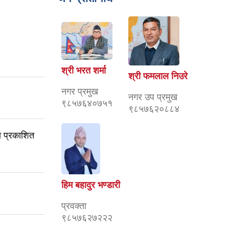
श्री भरत शर्मा
श्री फमलाल निउरे
नगर प्रमुख
नगर उप प्रमुख
९८५७६४०७५१
९८५७६२०८८४
ना प्रकाशित
हिम बहादुर भण्डारी
प्रवक्ता
९८५७६२७२२२