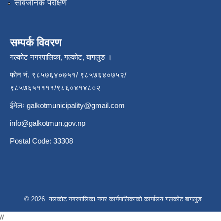
सार्वजनिक परीक्षण
सम्पर्क विवरण
गल्कोट नगरपालिका, गल्कोट, बागलुङ ।
फोन नं. ९८५७६४०७५१/ ९८५७६४०७५२/
९८५७६५११११/९८६०४१४८०२
ईमेलः
galkotmunicipality@gmail.com
info@galkotmun.gov.np
Postal Code: 33308
© 2026 गलकोट नगरपालिका नगर कार्यपालिकाको कार्यालय गलकोट बागलुङ
//