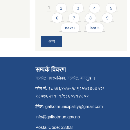
Pages
1
2
3
4
5
6
7
8
9
next ›
last »
अन्य
सम्पर्क विवरण
गल्कोट नगरपालिका, गल्कोट, बागलुङ ।
फोन नं. ९८५७६४०७५१/ ९८५७६४०७५२/
९८५७६५११११/९८६०४१४८०२
ईमेलः
galkotmunicipality@gmail.com
info@galkotmun.gov.np
Postal Code: 33308