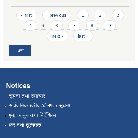
Pages
« first
‹ previous
1
2
3
4
5
6
7
8
9
next ›
last »
अन्य
Notices
सूचना तथा समाचार
सार्वजनिक खरीद /बोलपत्र सूचना
एन, कानुन तथा निर्देशिका
कर तथा शुल्कहरु