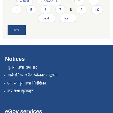
Pages
« first
‹ previous
…
2
3
4
5
6
7
8
9
10
next ›
last »
अन्य
Notices
सूचना तथा समाचार
सार्वजनिक खरीद /बोलपत्र सूचना
एन, कानुन तथा निर्देशिका
कर तथा शुल्कहरु
eGov services