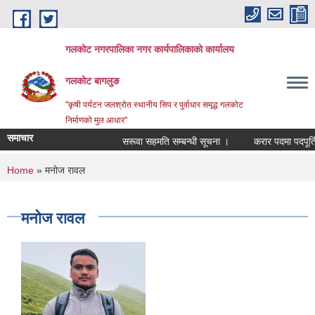
Skip to main content
गलकोट नगरपालिका नगर कार्यपालिकाको कार्यालय
गलकोट बागलुङ
"कृषी पर्यटन जलश्रोत स्थानीय सिप र पुर्वाधार समृद्ध गलकोट
निर्माणको मुल आधार"
समाचार
सरूवा सहमति सम्बन्धी सूचना ।
करार पदमा पदपूर्ति ग
You are here
Home
» मनोज रावल
मनोज रावल