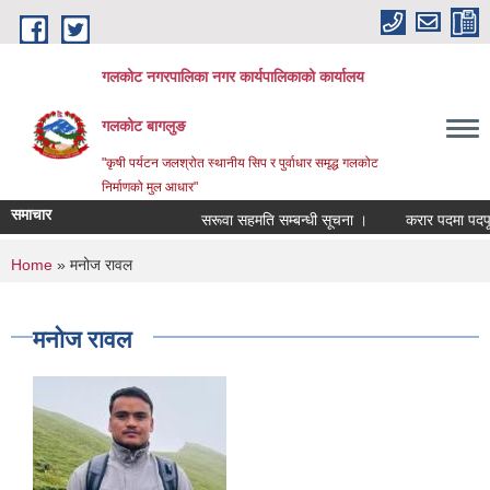
Skip to main content
गलकोट नगरपालिका नगर कार्यपालिकाको कार्यालय
गलकोट बागलुङ
"कृषी पर्यटन जलश्रोत स्थानीय सिप र पुर्वाधार समृद्ध गलकोट
निर्माणको मुल आधार"
समाचार
सरूवा सहमति सम्बन्धी सूचना ।
करार पदमा पदपूर्ति
You are here
Home
» मनोज रावल
मनोज रावल