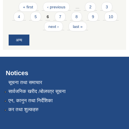
Pages
« first
‹ previous
…
2
3
4
5
6
7
8
9
10
next ›
last »
अन्य
Notices
सूचना तथा समाचार
सार्वजनिक खरीद /बोलपत्र सूचना
एन, कानुन तथा निर्देशिका
कर तथा शुल्कहरु