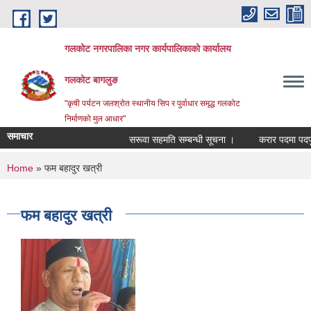
Skip to main content
गलकोट नगरपालिका नगर कार्यपालिकाको कार्यालय
गलकोट बागलुङ
"कृषी पर्यटन जलश्रोत स्थानीय सिप र पुर्वाधार समृद्ध गलकोट
निर्माणको मुल आधार"
समाचार
सरूवा सहमति सम्बन्धी सूचना ।
करार पदमा पदपूर्ति
You are here
Home
» फम बहादुर खत्री
फम बहादुर खत्री