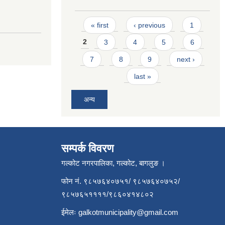
Pages
« first
‹ previous
1
2
3
4
5
6
7
8
9
next ›
last »
अन्य
सम्पर्क विवरण
गल्कोट नगरपालिका, गल्कोट, बागलुङ ।
फोन नं. ९८५७६४०७५१/ ९८५७६४०७५२/
९८५७६५११११/९८६०४१४८०२
ईमेलः
galkotmunicipality@gmail.com