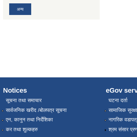
अन्य
Notices
eGov serv
सूचना तथा समाचार
घटना दर्ता
सार्वजनिक खरीद /बोलपत्र सूचना
सामाजिक सुरक्ष
एन, कानुन तथा निर्देशिका
नागरिक वडापत्
कर तथा शुल्कहरु
श्रम संसार प्र