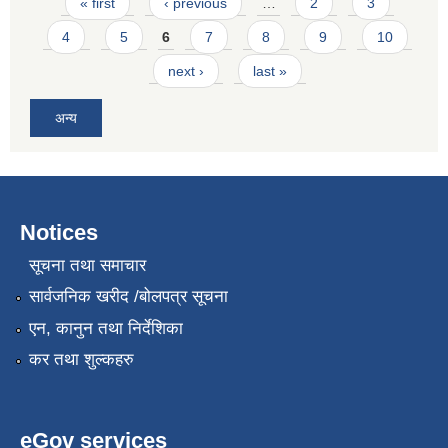
Pages
« first
‹ previous
…
2
3
4
5
6
7
8
9
10
next ›
last »
अन्य
Notices
सूचना तथा समाचार
सार्वजनिक खरीद /बोलपत्र सूचना
एन, कानुन तथा निर्देशिका
कर तथा शुल्कहरु
eGov services