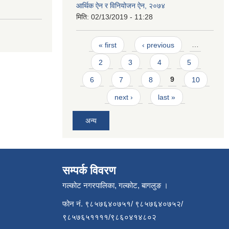
आर्थिक ऐन र विनियोजन ऐन, २०७४
मिति:
02/13/2019 - 11:28
Pages
« first
‹ previous
…
2
3
4
5
6
7
8
9
10
next ›
last »
अन्य
सम्पर्क विवरण
गल्कोट नगरपालिका, गल्कोट, बागलुङ ।
फोन नं. ९८५७६४०७५१/ ९८५७६४०७५२/
९८५७६५११११/९८६०४१४८०२