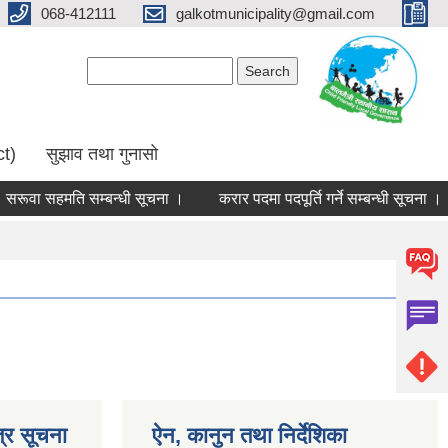
068-412111
galkotmunicipality@gmail.com
Search form
Search
ct)
सुझाव तथा गुनासो
सरूवा सहमति सम्बन्धी सूचना ।
करार पदमा पदपूर्ति गर्ने सम्बन्धी सूचना ।
्र सूचना
ऐन, कानुन तथा निर्देशिका