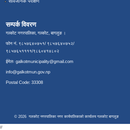
सार्वजनिक परीक्षण
सम्पर्क विवरण
गल्कोट नगरपालिका, गल्कोट, बागलुङ ।
फोन नं. ९८५७६४०७५१/ ९८५७६४०७५२/
९८५७६५११११/९८६०४१४८०२
ईमेलः
galkotmunicipality@gmail.com
info@galkotmun.gov.np
Postal Code: 33308
© 2026 गलकोट नगरपालिका नगर कार्यपालिकाको कार्यालय गलकोट बागलुङ
//