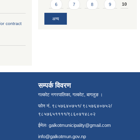
6
7
8
9
10
अन्य
for contract
सम्पर्क विवरण
गल्कोट नगरपालिका, गल्कोट, बागलुङ ।
फोन नं. ९८५७६४०७५१/ ९८५७६४०७५२/
९८५७६५११११/९८६०४१४८०२
ईमेलः
galkotmunicipality@gmail.com
info@galkotmun.gov.np