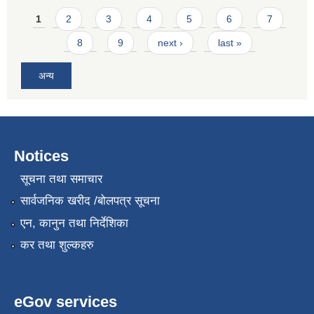
Pages
1
2
3
4
5
6
7
8
9
next ›
last »
अन्य
Notices
सूचना तथा समाचार
सार्वजनिक खरीद /बोलपत्र सूचना
एन, कानुन तथा निर्देशिका
कर तथा शुल्कहरु
eGov services