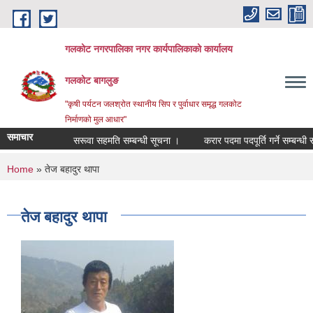
Skip to main content
गलकोट नगरपालिका नगर कार्यपालिकाको कार्यालय
गलकोट बागलुङ
"कृषी पर्यटन जलश्रोत स्थानीय सिप र पुर्वाधार समृद्ध गलकोट
निर्माणको मुल आधार"
समाचार
सरूवा सहमति सम्बन्धी सूचना ।
करार पदमा पदपूर्ति गर्ने सम्बन्धी स
You are here
Home
» तेज बहादुर थापा
तेज बहादुर थापा