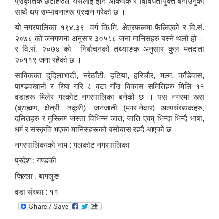
प्राकृतिक छटाहरुले यसलाई झनै आकर्षक र विविधतायुक्त बनाउनुका
साथै थप सम्भावनाहरू प्रदान गरेको छ ।
यो नगरपालिका १९४.३९ वर्ग कि.मि. क्षेत्रफलमा फैलिएको र वि.सं.
२०७८ को जनगणना अनुसार ३०५८८ जना मानिसहरु बस्ने थलो हो ।
र वि.सं. २०७४ को निर्बाचनको तथ्याङ्क अनुसार कुल मतदाता
२०११९ जना रहेको छ ।
साविकका दुदिलाभाटी, नरेठाँटी, हटिया, हरिचौर, मल्म, काँडेवास,
पाण्डवखानी र रिघा गरि ८ वटा गाँउ विकास समितिहरु मिलि ११
वडाहरू मिलेर गल्कोट नगरपालिका बनेको छ । यस नगरमा खस
(ब्राह्मण, क्षेत्री, ठकुरी), जनजाती (मगर,नेवार) अल्पसंख्यकहरु,
दलितहरु र मुस्लिम जस्ता विभिन्न जात, जाति एवम् भिन्दा भिन्दै भाषा,
धर्म र संस्कृति भएका मानिसहरूको बसोबास रहदै आएको छ ।
नगरपालिकाको नाम : गलकोट नगरपालिका
प्रदेश : गण्डकी
जिल्ला : बागलुङ
वडा संख्या : ११