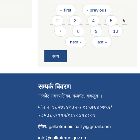
Pages
« first
‹ previous
…
2
3
4
5
6
7
8
9
10
next ›
last »
अन्य
सम्पर्क विवरण
गल्कोट नगरपालिका, गल्कोट, बागलुङ ।
फोन नं. ९८५७६४०७५१/ ९८५७६४०७५२/
९८५७६५११११/९८६०४१४८०२
ईमेलः
galkotmunicipality@gmail.com
info@galkotmun.gov.np