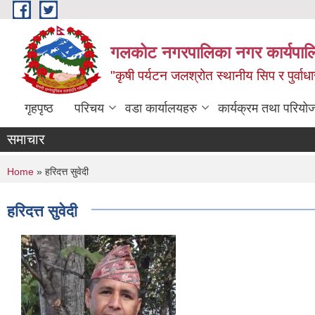
Skip to main content
गलकोट नगरपालिका नगर कार्यपाल
"कृषी पर्यटन जलश्रोत स्थानीय सिप र पुर्वा
गृहपृष्ठ
परिचय
वडा कार्यालयहरु
कार्यक्रम तथा परियो
समाचार
You are here
Home
» हरिदत्त सुवेदी
हरिदत्त सुवेदी