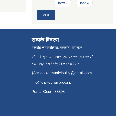
next ›
last »
अन्य
सम्पर्क विवरण
गल्कोट नगरपालिका, गल्कोट, बागलुङ ।
फोन नं. ९८५७६४०७५१/ ९८५७६४०७५२/
९८५७६५११११/९८६०४१४८०२
ईमेलः
galkotmunicipality@gmail.com
info@galkotmun.gov.np
Postal Code: 33308